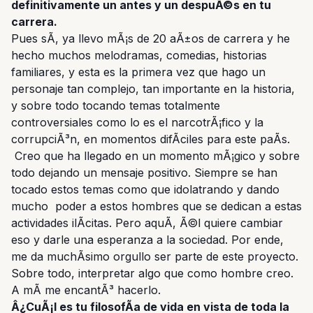
definitivamente un antes y un despuÃ©s en tu
carrera.
Pues sÃ­, ya llevo mÃ¡s de 20 aÃ±os de carrera y he
hecho muchos melodramas, comedias, historias
familiares, y esta es la primera vez que hago un
personaje tan complejo, tan importante en la historia,
y sobre todo tocando temas totalmente
controversiales como lo es el narcotrÃ¡fico y la
corrupciÃ³n, en momentos difÃ­ciles para este paÃ­s.
Creo que ha llegado en un momento mÃ¡gico y sobre
todo dejando un mensaje positivo. Siempre se han
tocado estos temas como que idolatrando y dando
mucho poder a estos hombres que se dedican a estas
actividades ilÃ­citas. Pero aquÃ­, Ã©l quiere cambiar
eso y darle una esperanza a la sociedad. Por ende,
me da muchÃ­simo orgullo ser parte de este proyecto.
Sobre todo, interpretar algo que como hombre creo.
A mÃ­ me encantÃ³ hacerlo.
Â¿CuÃ¡l es tu filosofÃ­a de vida en vista de toda la