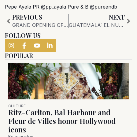
Pepe Ayala PR @pp_ayala Pure & B @pureandb
Prev
Nex
PREVIOUS
NEXT
GRAND OPENING OFICINAS GRUPO OKO EN MEXICO
GUATEMALA: EL NUEVO SPOT DE LUJO DE LATINOAMÉRICA
FOLLOW US
POPULAR
CULTURE
Ritz-Carlton, Bal Harbour and
Fleur de Villes honor Hollywood
icons
By
nanestev