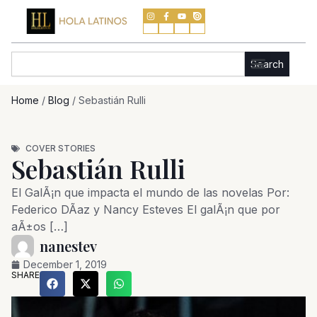
Skip
to
content
Search
Search
Home
/
Blog
/
Sebastián Rulli
COVER STORIES
Sebastián Rulli
El GalÃ¡n que impacta el mundo de las novelas Por:
Federico DÃ­az y Nancy Esteves El galÃ¡n que por
aÃ±os […]
nanestev
December 1, 2019
SHARE