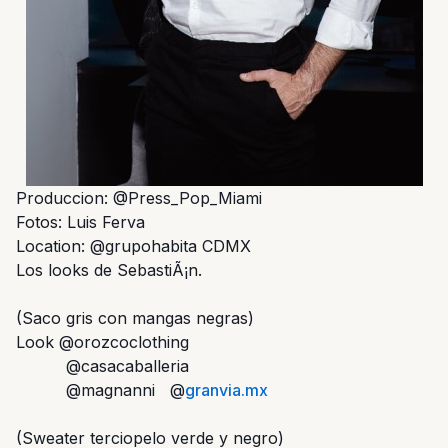
Produccion: @Press_Pop_Miami
Fotos: Luis Ferva
Location: @grupohabita CDMX
Los looks de SebastiÃ¡n.
(Saco gris con mangas negras)
Look @orozcoclothing
@casacaballeria
@magnanni @
granvia.mx
(Sweater terciopelo verde y negro)