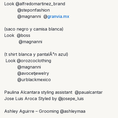
Look @alfredomartinez_brand
@steponfashion
@magnanni @
granvia.mx
(saco negro y camisa blanca)
Look @boss
@magnanni
(t shirt blanca y pantalÃ³n azul)
Look @orozcoclothing
@magnanni
@avocetjewelry
@urblackmexico
Paulina Alcantara styling assistant @paualcantar
Jose Luis Aroca Styled by @josepe_luis
Ashley Aguirre – Grooming @ashleymaa