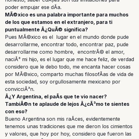
poder empujar ese dÃ­a.
MÃ©xico es una palabra importante para muchos
de los que estamos en el extranjero, para ti
puntualmente Â¿QuÃ© significa?
Pues MÃ©xico es el lugar en el mundo donde pude
desarrollarme, encontrar todo, encontrar paz, pude
desarrollarme como hombre, encontrÃ© el amor,
naciÃ³ mi hijo, es el lugar que me hace feliz, de verdad
considero que le debo todo, me encanta hacer cosas
por MÃ©xico, comparto muchas filosofÃ­as de vida de
esta sociedad, soy orgullosamente mexicano por
convicciÃ³n.
Â¿Y Argentina, el paÃ­s que te vio nacer?
TambiÃ©n te aplaude de lejos Â¿cÃ³mo te sientes
con eso?
Bueno Argentina son mis raÃ­ces, evidentemente
tenemos unas tradiciones que me dieron los cimientos
y valores, que hoy por hoy, considero que fueron las