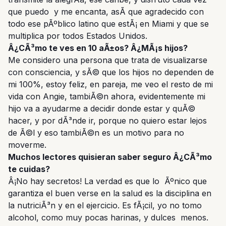
que puedo y me encanta, asÃ­ que agradecido con
todo ese pÃºblico latino que estÃ¡ en Miami y que se
multiplica por todos Estados Unidos.
Â¿CÃ³mo te ves en 10 aÃ±os? Â¿MÃ¡s hijos?
Me considero una persona que trata de visualizarse
con consciencia, y sÃ© que los hijos no dependen de
mi 100%, estoy feliz, en pareja, me veo el resto de mi
vida con Angie, tambiÃ©n ahora, evidentemente mi
hijo va a ayudarme a decidir donde estar y quÃ©
hacer, y por dÃ³nde ir, porque no quiero estar lejos
de Ã©l y eso tambiÃ©n es un motivo para no
moverme.
Muchos lectores quisieran saber seguro Â¿CÃ³mo
te cuidas?
Â¡No hay secretos! La verdad es que lo Ãºnico que
garantiza el buen verse en la salud es la disciplina en
la nutriciÃ³n y en el ejercicio. Es fÃ¡cil, yo no tomo
alcohol, como muy pocas harinas, y dulces menos.