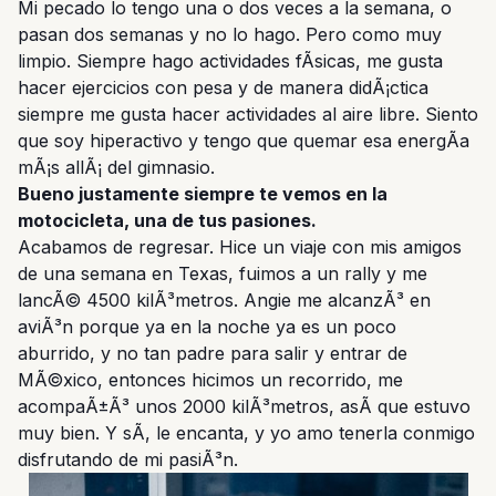
Mi pecado lo tengo una o dos veces a la semana, o
pasan dos semanas y no lo hago. Pero como muy
limpio. Siempre hago actividades fÃ­sicas, me gusta
hacer ejercicios con pesa y de manera didÃ¡ctica
siempre me gusta hacer actividades al aire libre. Siento
que soy hiperactivo y tengo que quemar esa energÃ­a
mÃ¡s allÃ¡ del gimnasio.
Bueno justamente siempre te vemos en la
motocicleta, una de tus pasiones.
Acabamos de regresar. Hice un viaje con mis amigos
de una semana en Texas, fuimos a un rally y me
lancÃ© 4500 kilÃ³metros. Angie me alcanzÃ³ en
aviÃ³n porque ya en la noche ya es un poco
aburrido, y no tan padre para salir y entrar de
MÃ©xico, entonces hicimos un recorrido, me
acompaÃ±Ã³ unos 2000 kilÃ³metros, asÃ­ que estuvo
muy bien. Y sÃ­, le encanta, y yo amo tenerla conmigo
disfrutando de mi pasiÃ³n.