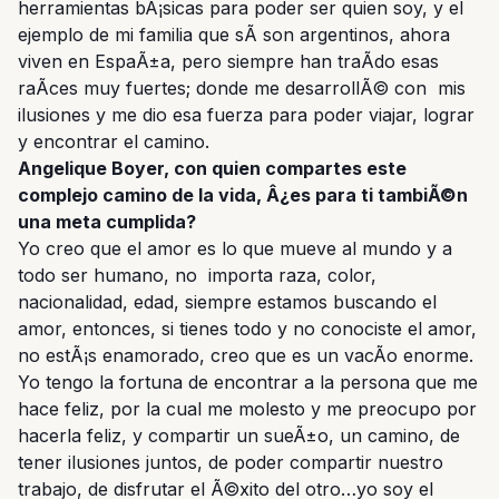
herramientas bÃ¡sicas para poder ser quien soy, y el
ejemplo de mi familia que sÃ­ son argentinos, ahora
viven en EspaÃ±a, pero siempre han traÃ­do esas
raÃ­ces muy fuertes; donde me desarrollÃ© con mis
ilusiones y me dio esa fuerza para poder viajar, lograr
y encontrar el camino.
Angelique Boyer, con quien compartes este
complejo camino de la vida, Â¿es para ti tambiÃ©n
una meta cumplida?
Yo creo que el amor es lo que mueve al mundo y a
todo ser humano, no importa raza, color,
nacionalidad, edad, siempre estamos buscando el
amor, entonces, si tienes todo y no conociste el amor,
no estÃ¡s enamorado, creo que es un vacÃ­o enorme.
Yo tengo la fortuna de encontrar a la persona que me
hace feliz, por la cual me molesto y me preocupo por
hacerla feliz, y compartir un sueÃ±o, un camino, de
tener ilusiones juntos, de poder compartir nuestro
trabajo, de disfrutar el Ã©xito del otro…yo soy el