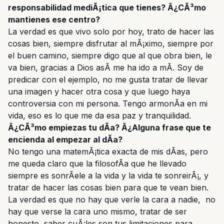
responsabilidad mediÃ¡tica que tienes? Â¿CÃ³mo
mantienes ese centro?
La verdad es que vivo solo por hoy, trato de hacer las
cosas bien, siempre disfrutar al mÃ¡ximo, siempre por
el buen camino, siempre digo que al que obra bien, le
va bien, gracias a Dios asÃ­ me ha ido a mÃ­. Soy de
predicar con el ejemplo, no me gusta tratar de llevar
una imagen y hacer otra cosa y que luego haya
controversia con mi persona. Tengo armonÃ­a en mi
vida, eso es lo que me da esa paz y tranquilidad.
Â¿CÃ³mo empiezas tu dÃ­a? Â¿Alguna frase que te
encienda al empezar al dÃ­a?
No tengo una matemÃ¡tica exacta de mis dÃ­as, pero
me queda claro que la filosofÃ­a que he llevado
siempre es sonrÃ­ele a la vida y la vida te sonreirÃ¡, y
tratar de hacer las cosas bien para que te vean bien.
La verdad es que no hay que verle la cara a nadie, no
hay que verse la cara uno mismo, tratar de ser
honesto, saber cuÃ¡les son tus limitaciones para