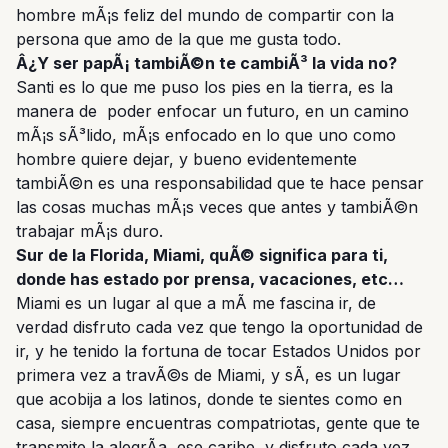
hombre mÃ¡s feliz del mundo de compartir con la
persona que amo de la que me gusta todo.
Â¿Y ser papÃ¡ tambiÃ©n te cambiÃ³ la vida no?
Santi es lo que me puso los pies en la tierra, es la
manera de poder enfocar un futuro, en un camino
mÃ¡s sÃ³lido, mÃ¡s enfocado en lo que uno como
hombre quiere dejar, y bueno evidentemente
tambiÃ©n es una responsabilidad que te hace pensar
las cosas muchas mÃ¡s veces que antes y tambiÃ©n
trabajar mÃ¡s duro.
Sur de la Florida, Miami, quÃ© significa para ti,
donde has estado por prensa, vacaciones, etc…
Miami es un lugar al que a mÃ­ me fascina ir, de
verdad disfruto cada vez que tengo la oportunidad de
ir, y he tenido la fortuna de tocar Estados Unidos por
primera vez a travÃ©s de Miami, y sÃ­, es un lugar
que acobija a los latinos, donde te sientes como en
casa, siempre encuentras compatriotas, gente que te
transmite la alegrÃ­a, ese caribe, y disfruto cada vez